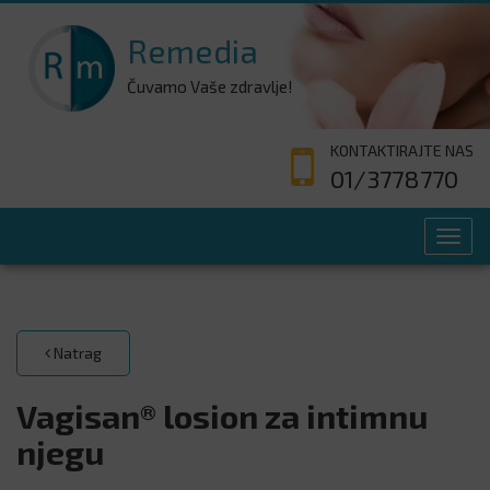
Remedia
Čuvamo Vaše zdravlje!
KONTAKTIRAJTE NAS
01/3778770
Toggl
navig
Natrag
Vagisan® losion za intimnu
njegu