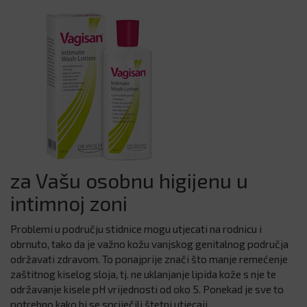
za Vašu osobnu higijenu u
intimnoj zoni
Problemi u području stidnice mogu utjecati na rodnicu i
obrnuto, tako da je važno kožu vanjskog genitalnog područja
održavati zdravom. To ponajprije znači što manje remećenje
zaštitnog kiselog sloja, tj. ne uklanjanje lipida kože s nje te
održavanje kisele pH vrijednosti od oko 5. Ponekad je sve to
potrebno kako bi se spriječili štetni utjecaji.