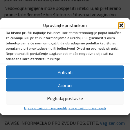
Nedovoljna higijena može pospješiti infekciju, ali pretjerano
pranje također može biti štetno za čitavo vulvovaginalno
područje.
Upravljajte pristankom
Vagisan® losion za intimnu njegu posebno je blag losion za
Da bismo pružili najbolje iskustvo, koristimo tehnologije poput kolačića
pranje vanjskog genitalnog područja. Njegovom primjenom
za čuvanje i/ili pristup informacijama o uređaju. Suglasnost s ovim
održava se prirodni zaštitni kiseli sloj, a dodatak ekstrakta
tehnologijama će nam omogućiti da obrađujemo podatke kao što su
ponašanje pri pregledavanju ili jedinstveni ID-ovi na ovoj web stranici.
kamilice umiruje kožu. Uporaba Vagisan® losiona za intimnu
Nepristanak ili povlačenje suglasnosti može negativno utjecati na
njegu stoga pomaže u sprečavanju nadraženosti kože i
određene karakteristike i funkcije.
infekcija u intimnoj zoni.
Vagisan® losion za intimnu njegu odlično se podnosi te je tako
Prihvati
prikladan za svakodnevnu uporabu za pranje vanjskog
genitalnog područja – također i za suhu kožu
Zabrani
za sve dobne skupine
Pogledaj postavke
također i tijekom trudnoće
također i tijekom liječenja vaginalnih infekcija
Izjava o zaštiti privatnosti
Izjava o zaštiti privatnosti
ZA VIŠE INFORMACIJA O PROIZVODU POSJETITE:
Vagisan.com